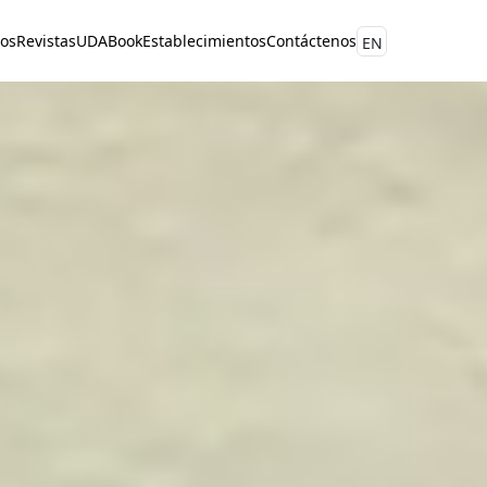
ros
Revistas
UDABook
Establecimientos
Contáctenos
EN